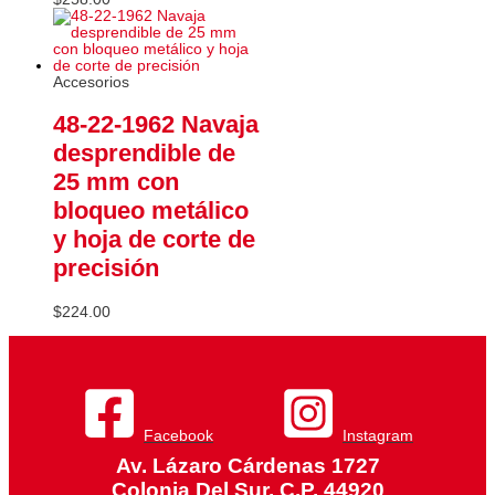
Accesorios
48-22-1962 Navaja
desprendible de
25 mm con
bloqueo metálico
y hoja de corte de
precisión
$
224.00
Facebook
Instagram
Av. Lázaro Cárdenas 1727
Colonia Del Sur, C.P. 44920